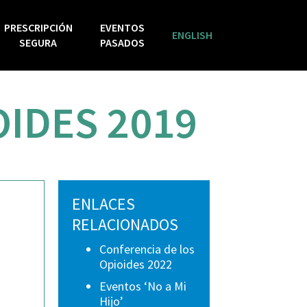
PRESCRIPCIÓN
EVENTOS
ENGLISH
SEGURA
PASADOS
IDES 2019
ENLACES
RELACIONADOS
Conferencia de los
Opioides 2022
Eventos ‘No a Mi
Hijo’